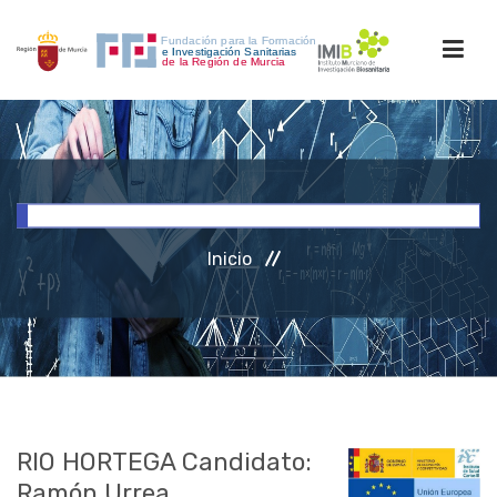
INICIO
FORMACIÓN
Inicio
INVESTIGACIÓN
RRHH
ACCESO PERSONAL
RIO HORTEGA Candidato:
Ramón Urrea