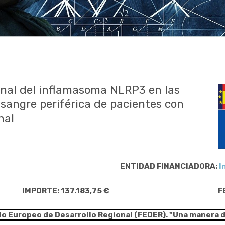
onal del inflamasoma NLRP3 en las
sangre periférica de pacientes con
nal
ENTIDAD FINANCIADORA:
I
IMPORTE: 137.183,75 €
F
do Europeo de Desarrollo Regional (FEDER). "Una manera 