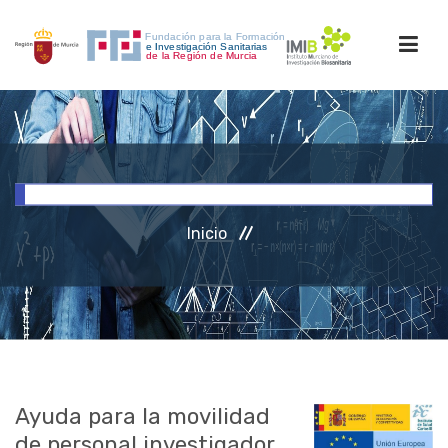
INICIO
FORMACIÓN
Inicio
INVESTIGACIÓN
RRHH
ACCESO PERSONAL
Ayuda para la movilidad
de personal investigador