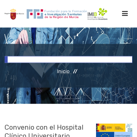
INICIO
FORMACIÓN
Inicio
INVESTIGACIÓN
RRHH
ACCESO PERSONAL
Convenio con el Hospital
Clínico Universitario