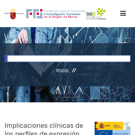
INICIO
FORMACIÓN
Inicio
INVESTIGACIÓN
RRHH
ACCESO PERSONAL
Implicaciones clínicas de
los perfiles de expresión