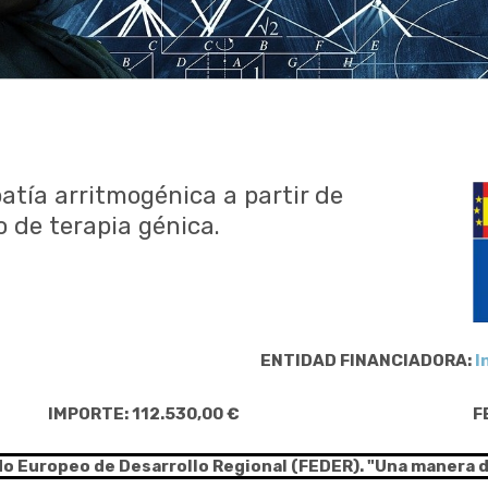
atía arritmogénica a partir de
o de terapia génica.
ENTIDAD FINANCIADORA:
I
IMPORTE: 112.530,00 €
F
do Europeo de Desarrollo Regional (FEDER). "Una manera 