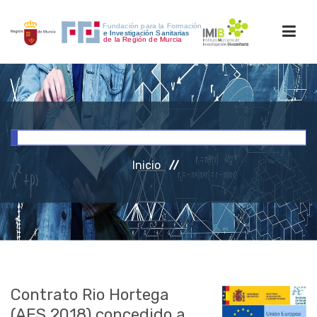
INICIO
FORMACIÓN
Inicio
INVESTIGACIÓN
RRHH
ACCESO PERSONAL
Contrato Rio Hortega
(AES 2018) concedido a