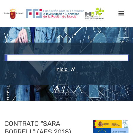
INICIO
FORMACIÓN
Inicio
INVESTIGACIÓN
RRHH
ACCESO PERSONAL
CONTRATO "SARA
BORRELL" (AES 2018)