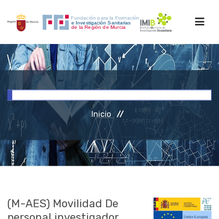
INICIO
FORMACIÓN
Inicio
INVESTIGACIÓN
RRHH
ACCESO PERSONAL
(M-AES) Movilidad De
personal investigador.