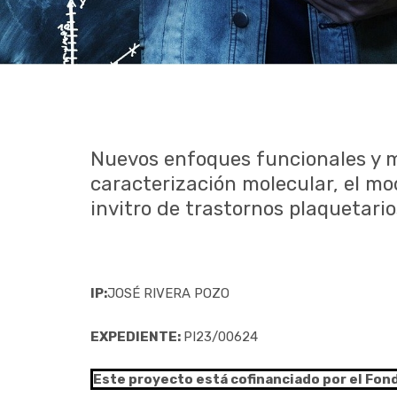
Nuevos enfoques funcionales y mu
caracterización molecular, el m
invitro de trastornos plaquetari
IP:
JOSÉ RIVERA POZO
EXPEDIENTE:
PI23/00624
Este proyecto está cofinanciado por el Fon