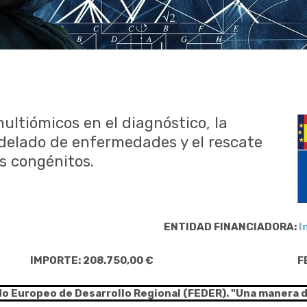
ltiómicos en el diagnóstico, la
odelado de enfermedades y el rescate
os congénitos.
ENTIDAD FINANCIADORA:
I
IMPORTE: 208.750,00 €
F
do Europeo de Desarrollo Regional (FEDER). "Una manera 