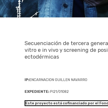
Secuenciación de tercera generac
vitro e in vivo y screening de po
ectodérmicas
IP:
ENCARNACION GUILLEN NAVARRO
EXPEDIENTE:
PI21/01082
Este proyecto está cofinanciado por el Fon