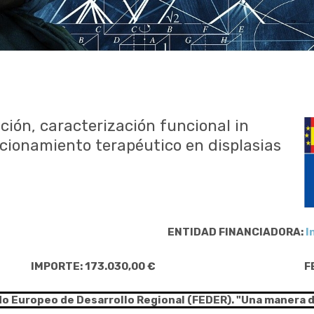
ión, caracterización funcional in
sicionamiento terapéutico en displasias
ENTIDAD FINANCIADORA:
I
IMPORTE: 173.030,00 €
F
do Europeo de Desarrollo Regional (FEDER). "Una manera 