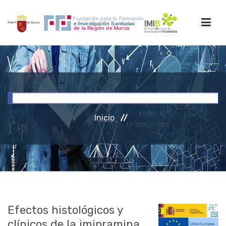
INICIO
FORMACIÓN
Inicio
INVESTIGACIÓN
RRHH
ACCESO PERSONAL
Efectos histológicos y
clínicos de la imipramina