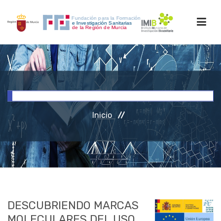
INICIO
FORMACIÓN
Inicio
INVESTIGACIÓN
RRHH
ACCESO PERSONAL
DESCUBRIENDO MARCAS
MOLECULARES DEL USO