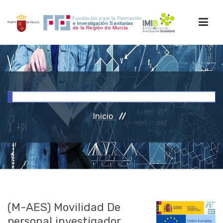
INICIO
FORMACIÓN
Inicio
INVESTIGACIÓN
RRHH
ACCESO PERSONAL
(M-AES) Movilidad De
personal investigador.