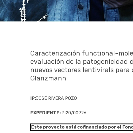
Caracterización functional-mole
evaluación de la patogenicidad d
nuevos vectores lentivirals para 
Glanzmann
IP:
JOSÉ RIVERA POZO
EXPEDIENTE:
PI20/00926
Este proyecto está cofinanciado por el Fon