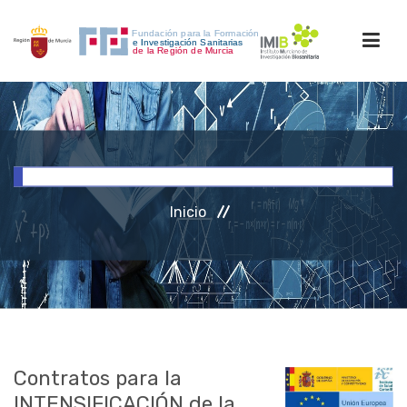
INICIO
FORMACIÓN
Inicio
INVESTIGACIÓN
RRHH
ACCESO PERSONAL
Contratos para la
INTENSIFICACIÓN de la