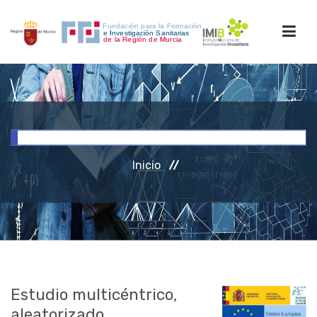
INICIO
FORMACIÓN
Inicio
INVESTIGACIÓN
RRHH
ACCESO PERSONAL
Estudio multicéntrico,
aleatorizado,