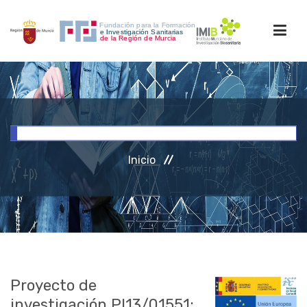
INICIO
FORMACIÓN
Inicio
INVESTIGACIÓN
RRHH
ACCESO PERSONAL
Proyecto de
investigación PI13/01551: