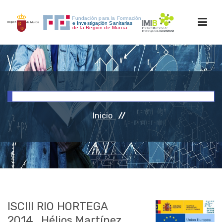
INICIO
FORMACIÓN
Inicio
INVESTIGACIÓN
RRHH
ACCESO PERSONAL
ISCIII RIO HORTEGA
2014_Hélios Martínez