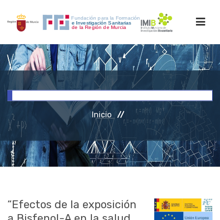
INICIO
FORMACIÓN
Inicio
INVESTIGACIÓN
RRHH
ACCESO PERSONAL
“Efectos de la exposición
a Bisfenol-A en la salud