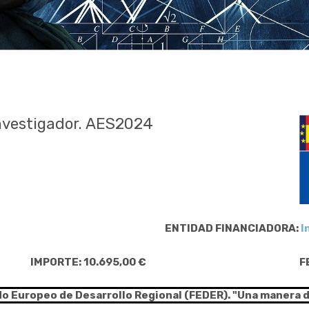
nvestigador. AES2024
ENTIDAD FINANCIADORA:
I
IMPORTE: 10.695,00 €
F
do Europeo de Desarrollo Regional (FEDER). "Una manera 