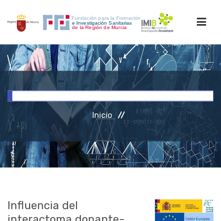
INICIO
FORMACIÓN
Inicio
INVESTIGACIÓN
RRHH
ACCESO PERSONAL
Influencia del
interactoma donante-