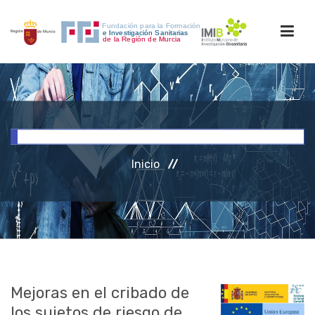
INICIO
FORMACIÓN
Inicio
INVESTIGACIÓN
RRHH
ACCESO PERSONAL
Mejoras en el cribado de
los sujetos de riesgo de