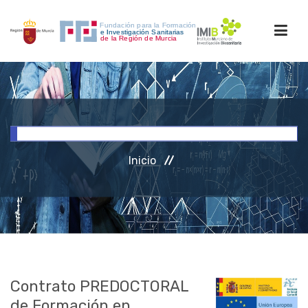
INICIO
FORMACIÓN
Inicio
INVESTIGACIÓN
RRHH
ACCESO PERSONAL
Contrato PREDOCTORAL
de Formación en