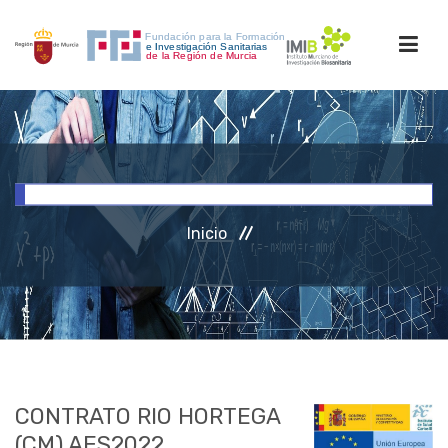
INICIO
FORMACIÓN
Inicio
INVESTIGACIÓN
RRHH
ACCESO PERSONAL
CONTRATO RIO HORTEGA
(CM) AES2022