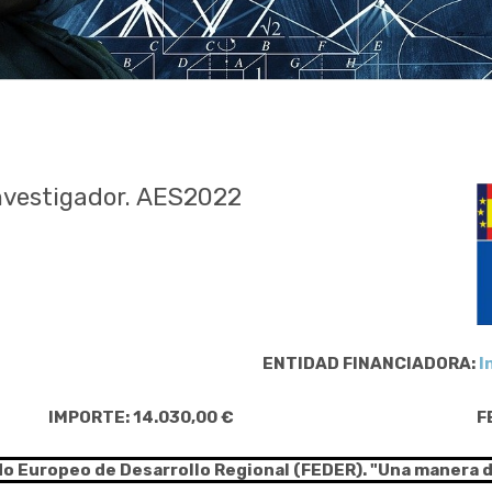
nvestigador. AES2022
ENTIDAD FINANCIADORA:
I
IMPORTE: 14.030,00 €
F
do Europeo de Desarrollo Regional (FEDER). "Una manera 