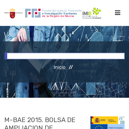
INICIO
FORMACIÓN
Inicio
INVESTIGACIÓN
RRHH
ACCESO PERSONAL
M-BAE 2015. BOLSA DE
AMPLIACION DE