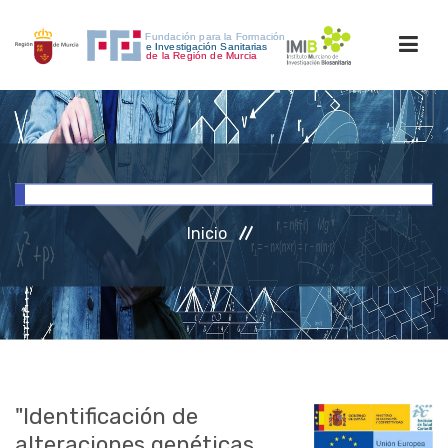
INICIO
FORMACIÓN
Inicio
INVESTIGACIÓN
RRHH
ACCESO PERSONAL
"Identificación de
alteraciones genéticas