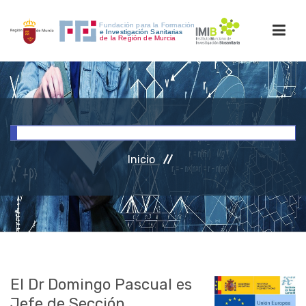
INICIO
FORMACIÓN
Inicio
INVESTIGACIÓN
RRHH
ACCESO PERSONAL
El Dr Domingo Pascual es
Jefe de Sección