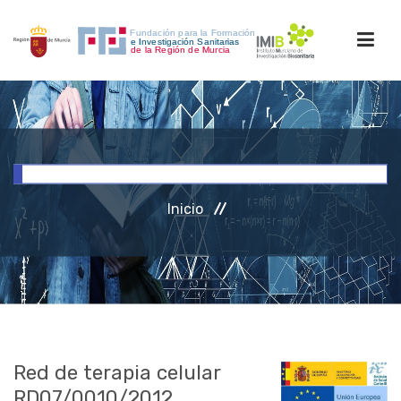
INICIO
FORMACIÓN
Inicio
INVESTIGACIÓN
RRHH
ACCESO PERSONAL
Red de terapia celular
RD07/0010/2012