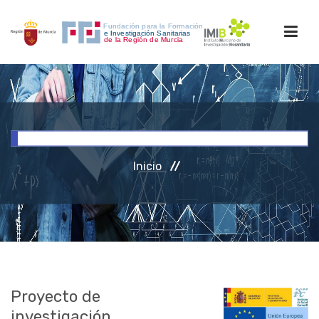
INICIO
FORMACIÓN
Inicio
INVESTIGACIÓN
RRHH
ACCESO PERSONAL
Proyecto de
investigación