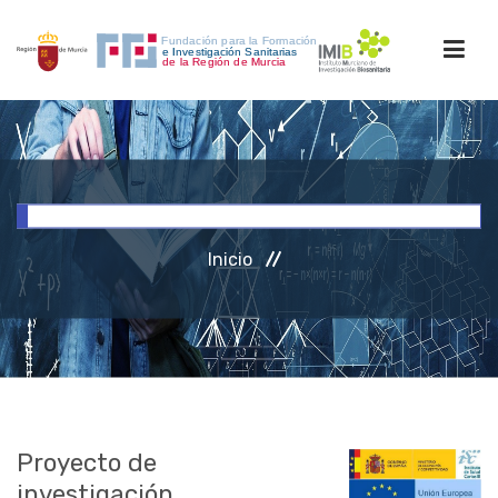
INICIO
FORMACIÓN
Inicio
INVESTIGACIÓN
RRHH
ACCESO PERSONAL
Proyecto de
investigación