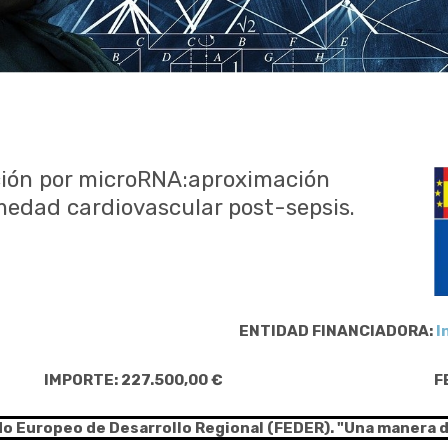
ción por microRNA:aproximación
medad cardiovascular post-sepsis.
ENTIDAD FINANCIADORA:
I
IMPORTE: 227.500,00 €
F
do Europeo de Desarrollo Regional (FEDER). "Una manera 