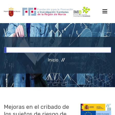
INICIO
FORMACIÓN
Inicio
INVESTIGACIÓN
RRHH
ACCESO PERSONAL
Mejoras en el cribado de
los sujetos de riesgo de