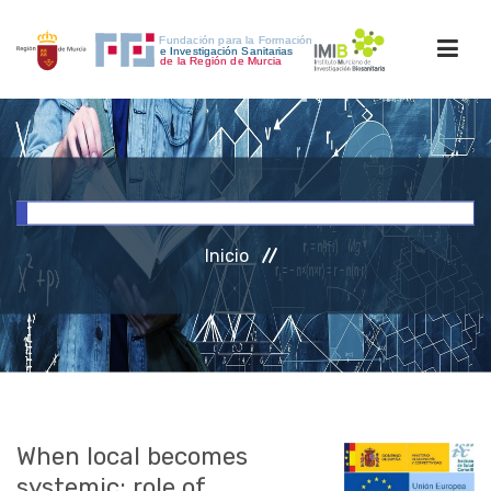
INICIO
FORMACIÓN
Inicio
INVESTIGACIÓN
RRHH
ACCESO PERSONAL
When local becomes
systemic: role of