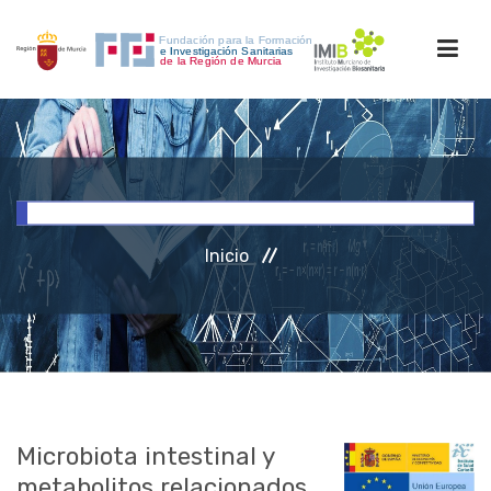
INICIO
FORMACIÓN
Inicio
INVESTIGACIÓN
RRHH
ACCESO PERSONAL
Microbiota intestinal y
metabolitos relacionados