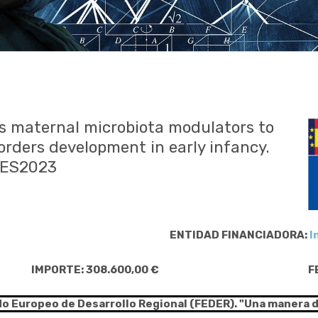
as maternal microbiota modulators to
orders development in early infancy.
AES2023
ENTIDAD FINANCIADORA:
I
IMPORTE: 308.600,00 €
F
do Europeo de Desarrollo Regional (FEDER). "Una manera 