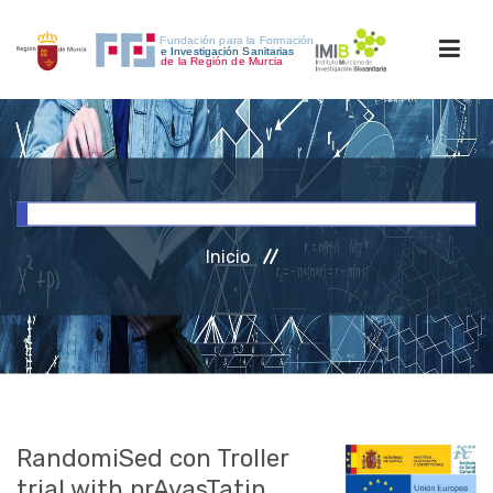
INICIO
FORMACIÓN
Inicio
INVESTIGACIÓN
RRHH
ACCESO PERSONAL
RandomiSed con Troller
trial with prAvasTatin