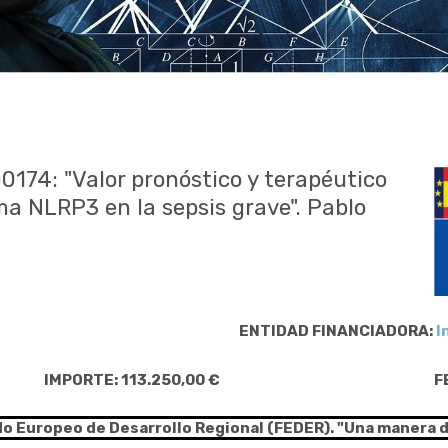
0174: "Valor pronóstico y terapéutico
ma NLRP3 en la sepsis grave". Pablo
ENTIDAD FINANCIADORA:
I
IMPORTE: 113.250,00 €
F
do Europeo de Desarrollo Regional (FEDER). "Una manera 