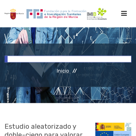
INICIO
FORMACIÓN
Inicio
INVESTIGACIÓN
RRHH
ACCESO PERSONAL
Estudio aleatorizado y
doble-ciego para valorar