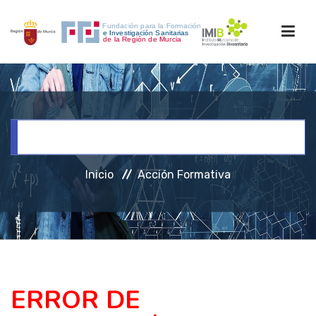
INICIO
Acción Formativa
FORMACIÓN
Inicio
Acción Formativa
INVESTIGACIÓN
RRHH
ACCESO PERSONAL
ERROR DE